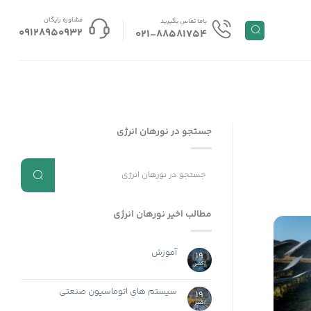
مشاوره رایگان
باما تماس بگیرید
09128950932
021-88581754
جستجو در نورهان انرژی
مطالب اخیر نورهان انرژی
آموزش
19
اکتبر
سیستم های اتوماسیون صنعتی
19
اکتبر