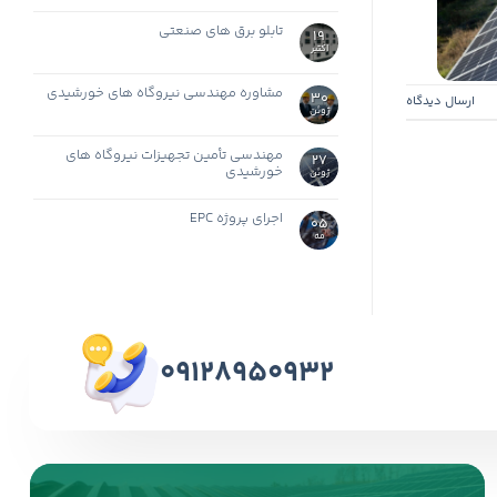
تابلو برق های صنعتی
19
اکتبر
مشاوره مهندسی نیروگاه های خورشیدی
30
ارسال دیدگاه
ژوئن
مهندسی تأمین تجهیزات نیروگاه های
27
خورشیدی
ژوئن
اجرای پروژه EPC
05
مه
09128950932