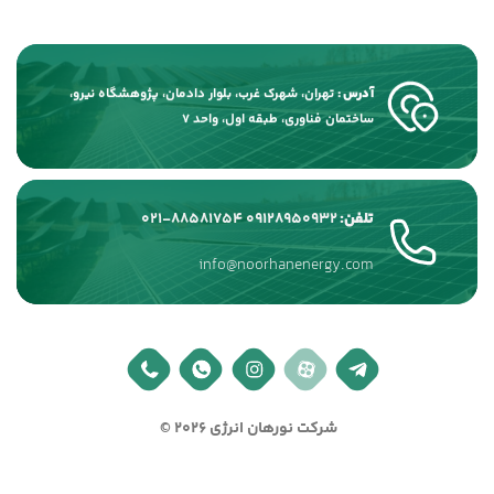
آدرس :
تهران، شهرک غرب، بلوار دادمان، پژوهشگاه نیرو،
ساختمان فناوری، طبقه اول، واحد 7
تلفن:
09128950932
021-88581754
info@noorhanenergy.com
شرکت نورهان انرژی 2026 ©